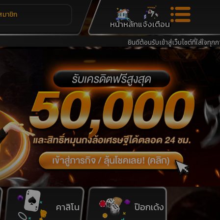
สมาชิก
หน้าหลัก
แจ้งเตือน
ยินดีต้อนรับเข้าสู่เว็บไซต์ที่ใส่ใจทุกการเดิมพัน แจกง่าย จ่
คาสิโน
ป๊อกเด้ง