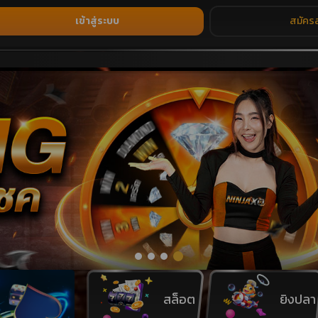
เข้าสู่ระบบ
สมัคร
สล็อต
ยิงปลา