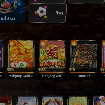
กีฬา
กมโปรด
90%
91%
95%
93
Mahjong Win...
Tome of
..
Mahjong Gold 3...
Madness...